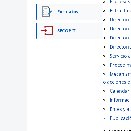
Procesos
Estructur
Formatos
Directori
Directori
SECOP II
Directori
Directori
Servicio 
Procedimi
Mecanismo
o acciones d
Calendari
Informaci
Entes y a
Publicaci