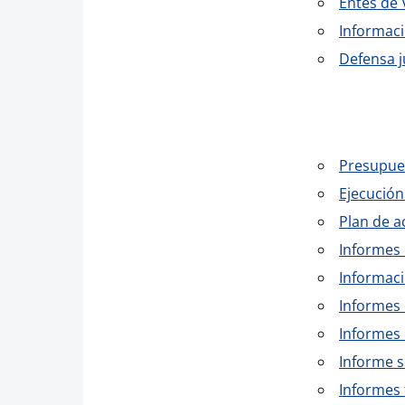
Entes de 
Informaci
Defensa j
Presupues
Ejecución
Plan de a
Informes
Informaci
Informes 
Informes 
Informe s
Informes 