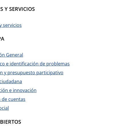
S Y SERVICIOS
y servicios
PA
ón General
co e identificación de problemas
n y presupuesto participativo
 ciudadana
ión e innovación
 de cuentas
ocial
ABIERTOS