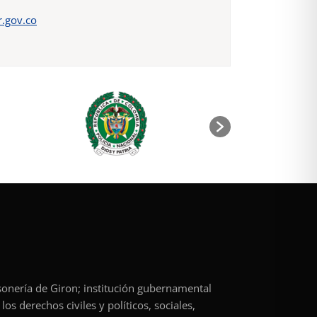
.gov.co
rsonería de Giron; institución gubernamental
os derechos civiles y políticos, sociales,