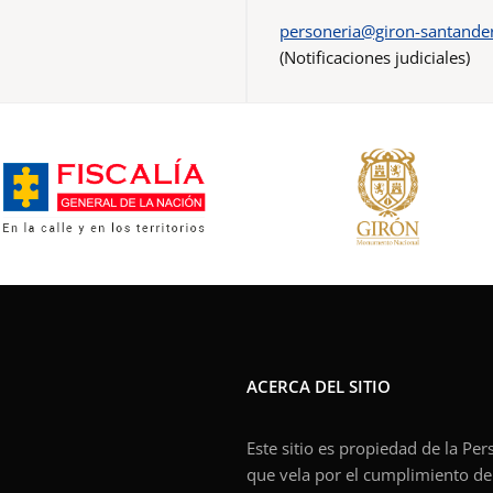
personeria@giron-santander
(Notificaciones judiciales)
ACERCA DEL SITIO
Este sitio es propiedad de la Pe
que vela por el cumplimiento de l