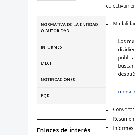
colectivamen
Modalidad
NORMATIVA DE LA ENTIDAD
O AUTORIDAD
Los mec
INFORMES
dividié
pública
MECI
buscan 
después
NOTIFICACIONES
modali
PQR
Convocato
Resumen d
Informes 
Enlaces de interés