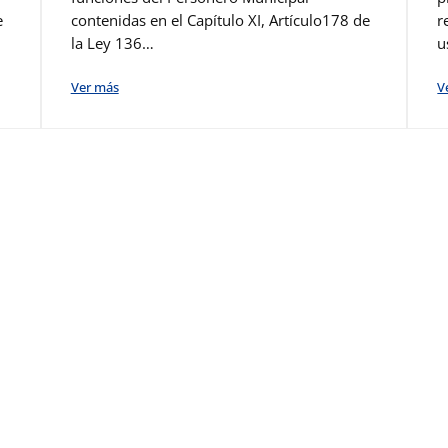
e
contenidas en el Capítulo XI, Artículo178 de
r
la Ley 136…
u
Ver más
V