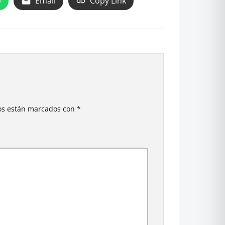
p
Email
Copy Link
ios están marcados con
*