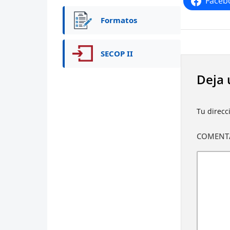
Faceb
Formatos
SECOP II
Deja 
Tu direcc
COMENT