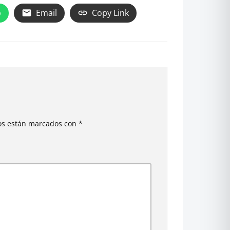
p
Email
Copy Link
ios están marcados con
*