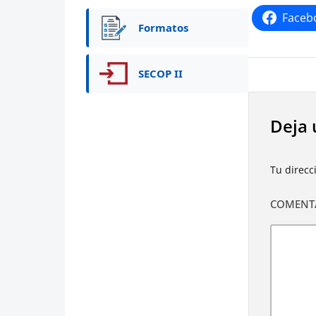
Faceb
Formatos
SECOP II
Deja 
Tu direcc
COMENT