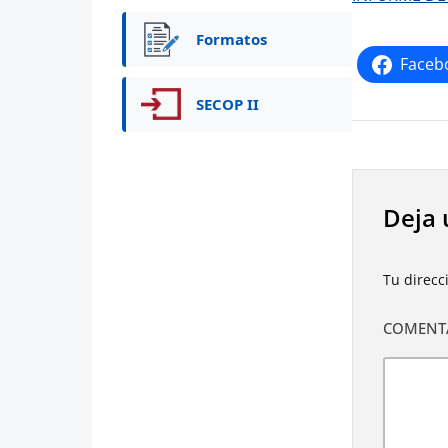
Formatos
Faceb
SECOP II
Deja 
Tu direcc
COMENT