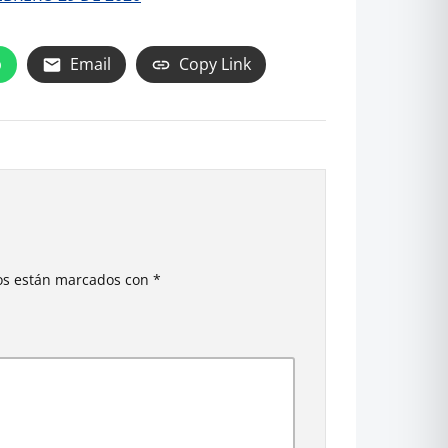
p
Email
Copy Link
ios están marcados con
*