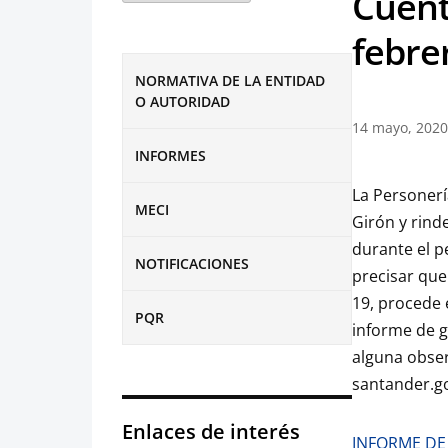
Cuent
febre
NORMATIVA DE LA ENTIDAD
O AUTORIDAD
14 mayo, 2020
INFORMES
La Personerí
MECI
Girón y rind
durante el p
NOTIFICACIONES
precisar que
19, procede 
PQR
informe de g
alguna obser
santander.go
Enlaces de interés
INFORME DE