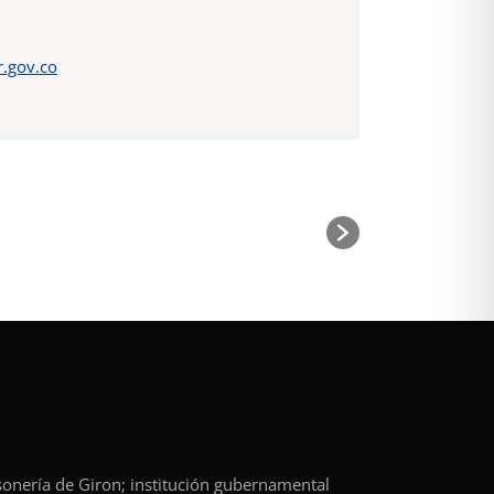
.gov.co
rsonería de Giron; institución gubernamental