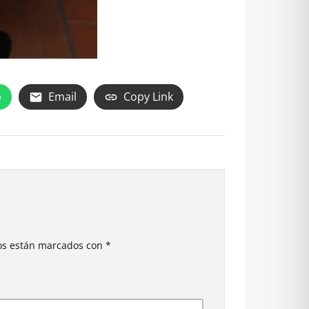
p
Email
Copy Link
ios están marcados con
*