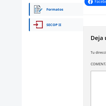
Faceb
Formatos
SECOP II
Deja 
Tu direcc
COMENT