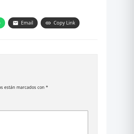
p
Email
Copy Link
ios están marcados con
*