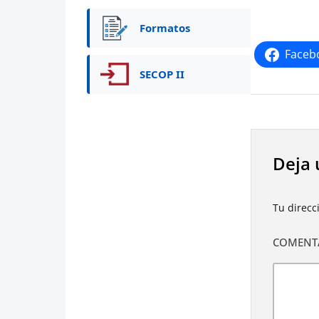
Formatos
Faceb
SECOP II
Deja 
Tu direcc
COMENT