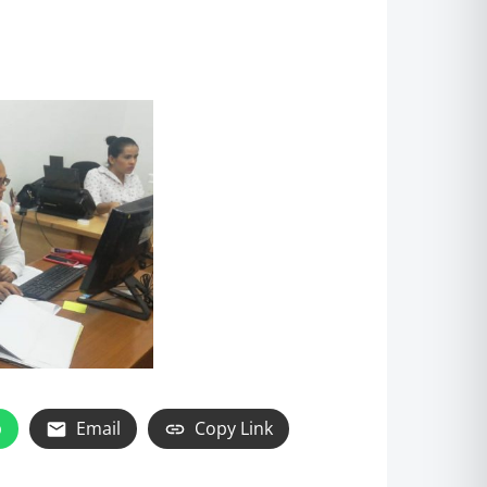
p
Email
Copy Link