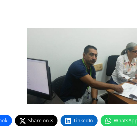
ook
Share on X
LinkedIn
WhatsAp