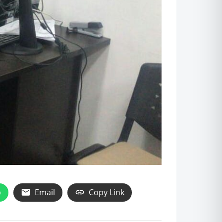
p
Email
Copy Link