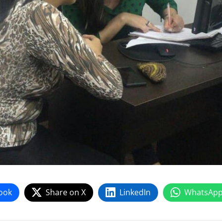
ook
Share on X
LinkedIn
WhatsAp