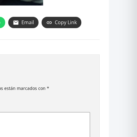
p
Email
Copy Link
ios están marcados con
*