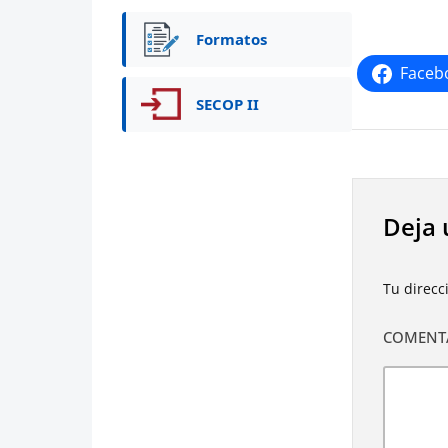
Formatos
Faceb
SECOP II
Deja 
Tu direcc
COMENT