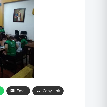
p
Email
Copy Link