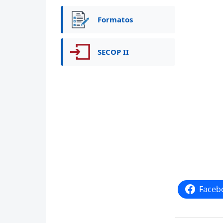
Formatos
SECOP II
Faceb