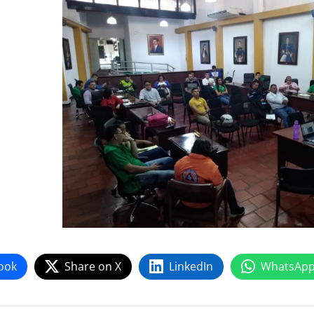
ook
Share on X
LinkedIn
WhatsAp