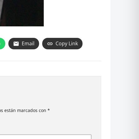
p
Email
Copy Link
ios están marcados con
*