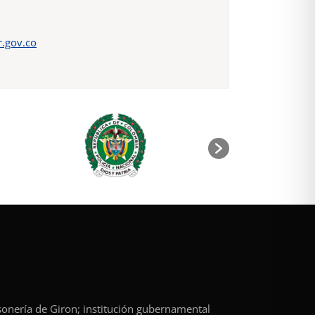
.gov.co
rsonería de Giron; institución gubernamental