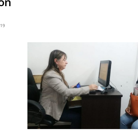
ión
019