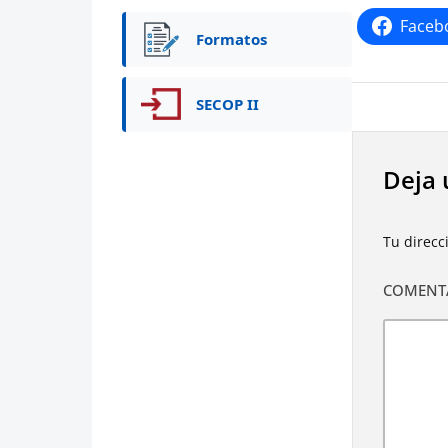
Faceb
Formatos
SECOP II
Deja 
Tu direcc
COMENT