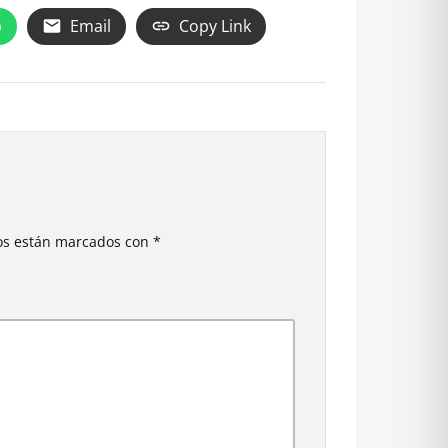
p
Email
Copy Link
ios están marcados con
*