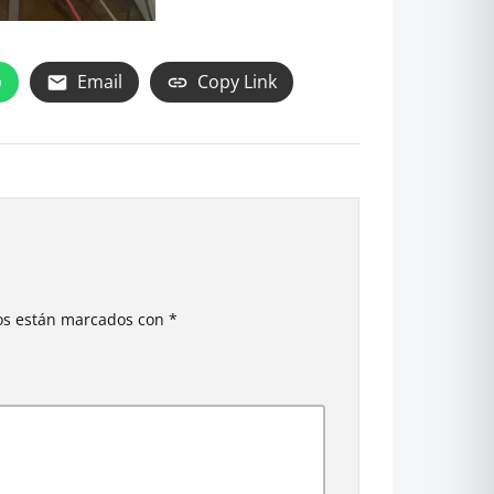
p
Email
Copy Link
ios están marcados con
*