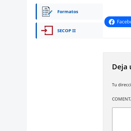
Formatos
Faceb
SECOP II
Deja 
Tu direcc
COMENT