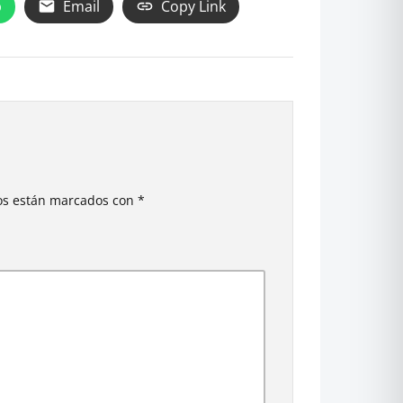
p
Email
Copy Link
ios están marcados con
*