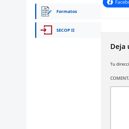
Faceb
Formatos
SECOP II
Deja 
Tu direcc
COMENT