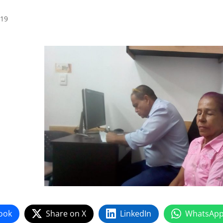
019
ook
Share on X
LinkedIn
WhatsAp