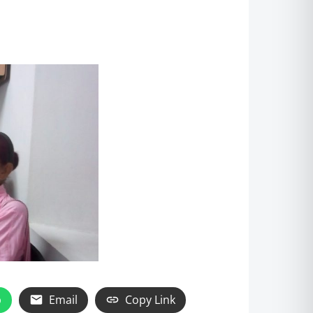
p
Email
Copy Link