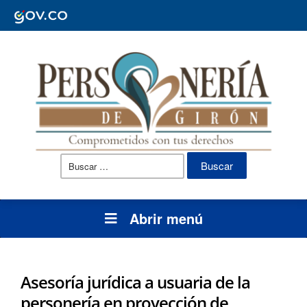
Buscar:
Abrir menú
Asesoría jurídica a usuaria de la
personería en proyección de