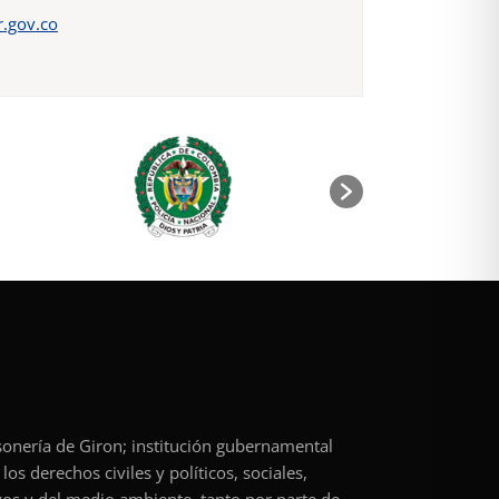
.gov.co
rsonería de Giron; institución gubernamental
os derechos civiles y políticos, sociales,