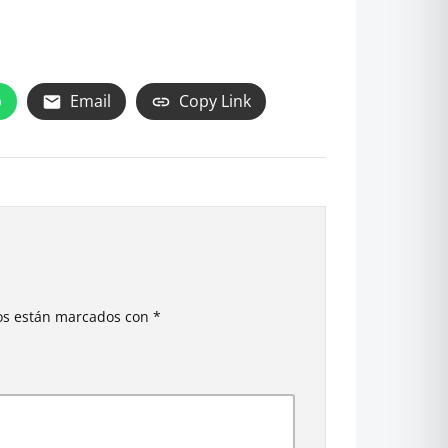
p
Email
Copy Link
ios están marcados con
*