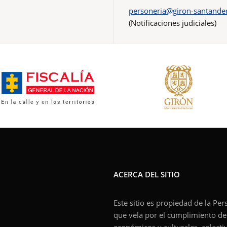
personeria@giron-santander
(Notificaciones judiciales)
ACERCA DEL SITIO
Este sitio es propiedad de la Pe
que vela por el cumplimiento de l