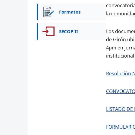
convocatoria
Formatos
la comunidad
Los document
SECOP II
de Girón ubi
4pm en jorna
instituciona
Resolución 
CONVOCATOR
LISTADO DE 
FORMULARIO