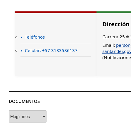
Dirección
Carrera 25 # 
Teléfonos
Email:
person
Celular: +57 3183586137
santander.gov
(Notificacione
DOCUMENTOS
Documentos