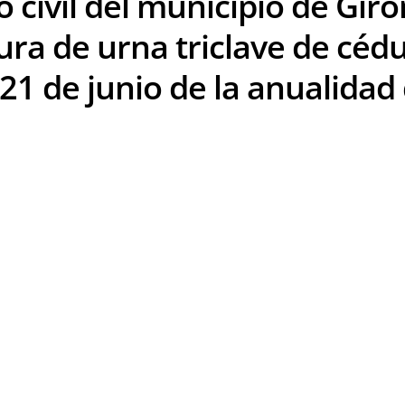
o civil del municipio de Gir
ura de urna triclave de céd
a 21 de junio de la anualida