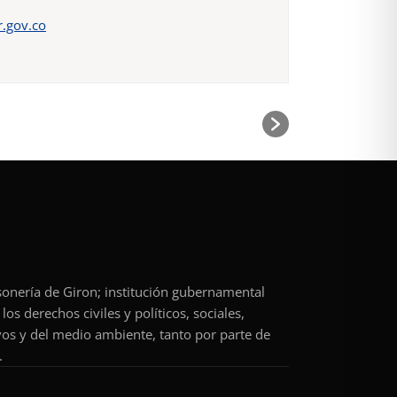
.gov.co
rsonería de Giron; institución gubernamental
os derechos civiles y políticos, sociales,
vos y del medio ambiente, tanto por parte de
.