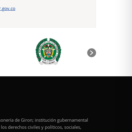
.gov.co
rsonería de Giron; institución gubernamental
os derechos civiles y políticos, sociales,