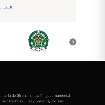
.gov.co
rsonería de Giron; institución gubernamental
os derechos civiles y políticos, sociales,