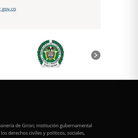
.gov.co
rsonería de Giron; institución gubernamental
os derechos civiles y políticos, sociales,