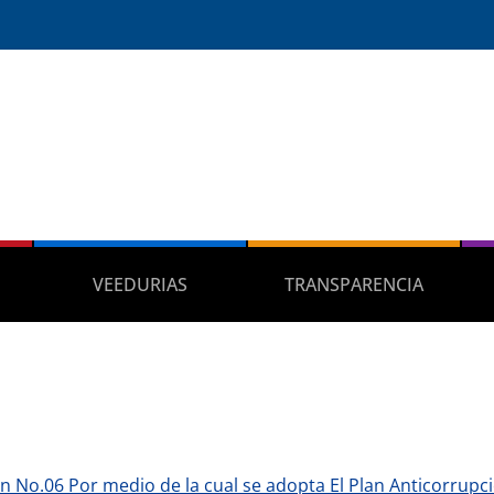
VEEDURIAS
TRANSPARENCIA
n No.06 Por medio de la cual se adopta El Plan Anticorrupc