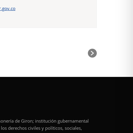
.gov.co
rsonería de Giron; institución gubernamental
os derechos civiles y políticos, sociales,